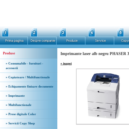
Produse
Imprimante laser alb negru PHASER 3
» Consumabile - furnituri -
« inapoi
accesorii
» Copiatoare / Multifunctionale
» Echipamente finisare documente
» Imprimante
» Multifunctionale
» Prese digitale Color
» Servicii Copy Shop