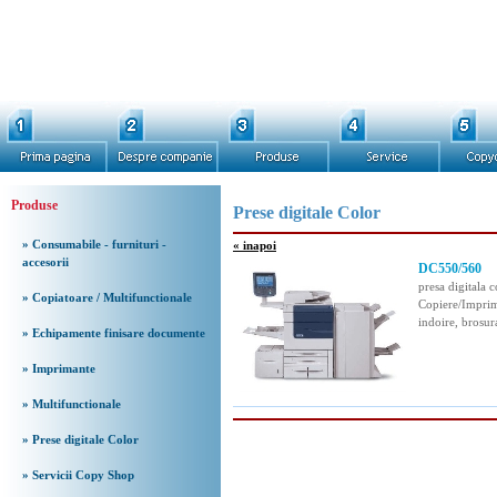
Produse
Prese digitale Color
» Consumabile - furnituri -
« inapoi
accesorii
DC550/560
presa digitala 
» Copiatoare / Multifunctionale
Copiere/Imprim
indoire, brosur
» Echipamente finisare documente
» Imprimante
» Multifunctionale
» Prese digitale Color
» Servicii Copy Shop