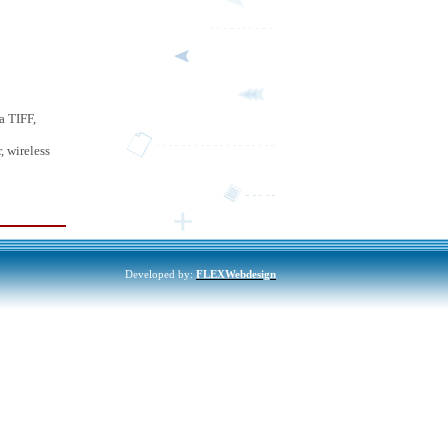
a TIFF,
, wireless
Developed by:
FLEXWebdesign