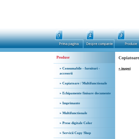
Produse
Copiatoar
» Consumabile - furnituri -
« inapoi
accesorii
» Copiatoare / Multifunctionale
» Echipamente finisare documente
» Imprimante
» Multifunctionale
» Prese digitale Color
» Servicii Copy Shop