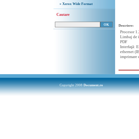
» Xerox Wide Format
Cautare
Descriere:
Procesor 1.
Limbaj de 
PDF
Interfaţă: 
ethernet (I
imprimare 
Copyright 2008
Document.ro