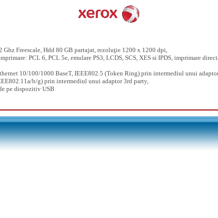
2 Ghz Freescale, Hdd 80 GB partajat, rezoluţie 1200 x 1200 dpi,
imprimare: PCL 6, PCL 5e, emulare PS3, LCDS, SCS, XES si IPDS, imprimare direct
Ethernet 10/100/1000 BaseT, IEEE802.5 (Token Ring) prin intermediul unui adaptor
EEE802.11a/b/g) prin intermediul unui adaptor 3rd party,
de pe dispozitiv USB