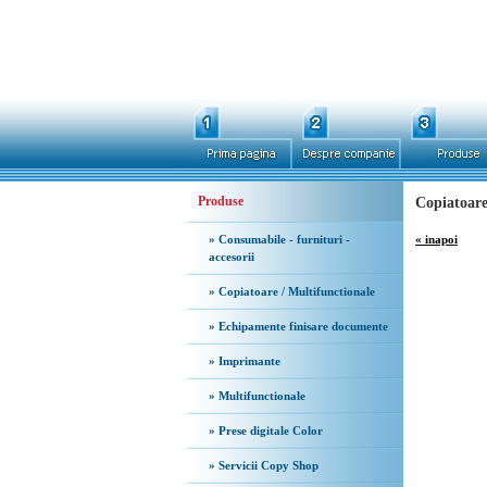
Produse
Copiatoar
» Consumabile - furnituri -
« inapoi
accesorii
» Copiatoare / Multifunctionale
» Echipamente finisare documente
» Imprimante
» Multifunctionale
» Prese digitale Color
» Servicii Copy Shop