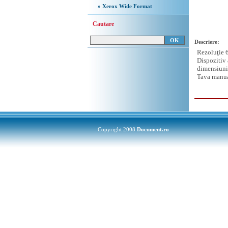
» Xerox Wide Format
Cautare
Descriere:
Rezoluţie 
Dispozitiv 
dimensiuni
Tava manua
Copyright 2008
Document.ro