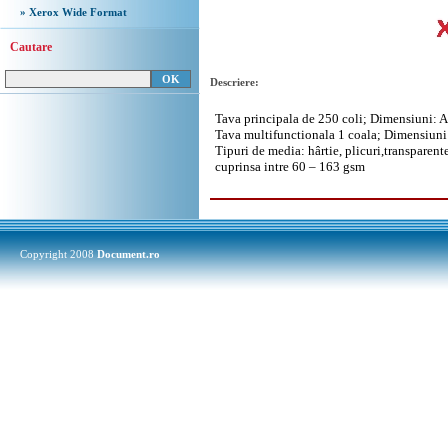
» Xerox Wide Format
Cautare
Descriere:
Tava principala de 250 coli; Dimensiuni: 
Tava multifunctionala
1 coala; Dimensiun
Tipuri de media: hârtie, plicuri,
transparente
cuprinsa intre
60 – 163 gsm
Copyright 2008
Document.ro