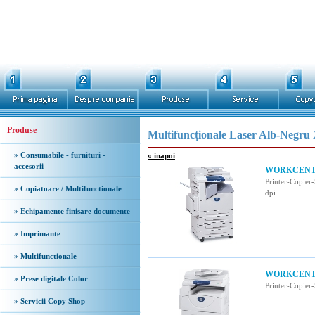
Produse
Multifuncționale Laser Alb-Negru
» Consumabile - furnituri -
« inapoi
accesorii
WORKCENTRE
Printer-Copier
» Copiatoare / Multifunctionale
dpi
» Echipamente finisare documente
» Imprimante
» Multifunctionale
WORKCENTR
» Prese digitale Color
Printer-Copier
» Servicii Copy Shop