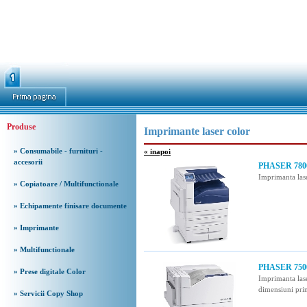
Produse
Imprimante laser color
» Consumabile - furnituri -
« inapoi
accesorii
PHASER 7800
Imprimanta las
» Copiatoare / Multifunctionale
» Echipamente finisare documente
» Imprimante
» Multifunctionale
PHASER 750
» Prese digitale Color
Imprimanta las
dimensiuni pri
» Servicii Copy Shop