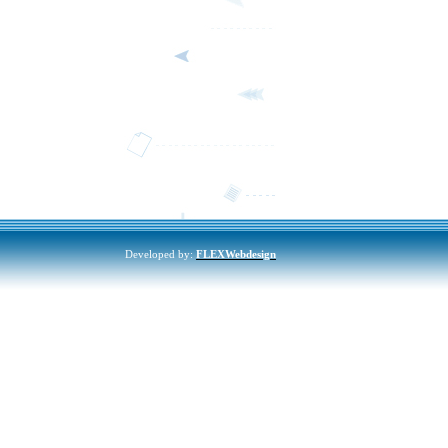
Developed by:
FLEXWebdesign