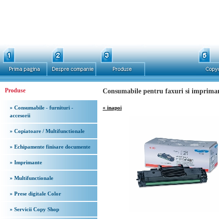
Produse
Consumabile pentru faxuri si imprima
» Consumabile - furnituri -
« inapoi
accesorii
» Copiatoare / Multifunctionale
» Echipamente finisare documente
» Imprimante
» Multifunctionale
» Prese digitale Color
» Servicii Copy Shop