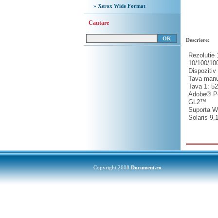
» Xerox Wide Format
Cautare
Descriere:
Rezolutie 
10/100/100
Dispozitiv
Tava manua
Tava 1: 52
Adobe® Po
GL2™
Suporta W
Solaris 9
Copyright 2008
Document.ro