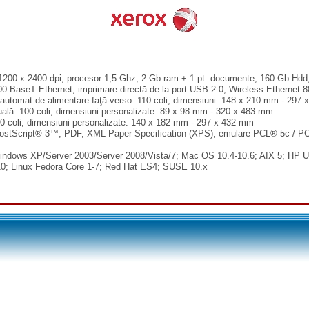
1200 x 2400 dpi, procesor 1,5 Ghz, 2 Gb ram + 1 pt. documente, 160 Gb Hdd
0 BaseT Ethernet, imprimare directă de la port USB 2.0, Wireless Ethernet 
 automat de alimentare faţă-verso: 110 coli; dimensiuni: 148 x 210 mm - 297
lă: 100 coli; dimensiuni personalizate: 89 x 98 mm - 320 x 483 mm
0 coli; dimensiuni personalizate: 140 x 182 mm - 297 x 432 mm
stScript® 3™, PDF, XML Paper Specification (XPS), emulare PCL® 5c / PC
indows XP/Server 2003/Server 2008/Vista/7; Mac OS 10.4-10.6; AIX 5; HP UX
,10; Linux Fedora Core 1-7; Red Hat ES4; SUSE 10.x