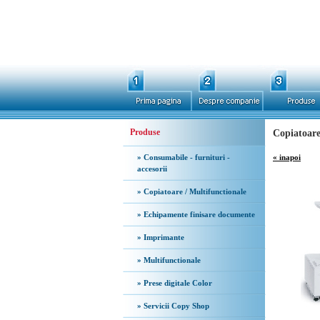
Produse
Copiatoare
» Consumabile - furnituri -
« inapoi
accesorii
» Copiatoare / Multifunctionale
» Echipamente finisare documente
» Imprimante
» Multifunctionale
» Prese digitale Color
» Servicii Copy Shop