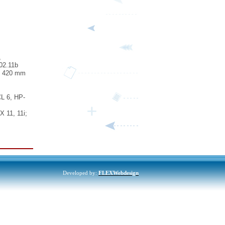
,
802.11b
 x 420 mm
L 6, HP-
 11, 11i;
Developed by:
FLEXWebdesign