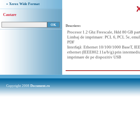
» Xerox Wide Format
Cautare
Descriere:
Procesor 1.2 Ghz Freescale, Hdd 80 GB part
Limbaj de imprimare: PCL 6, PCL 5e, emula
PDF
Interfaţă: Ethernet 10/100/1000 BaseT, IEE
ethernet (IEEE802.11a/b/g) prin intermediu
imprimare de pe dispozitiv USB
Copyright 2008
Document.ro