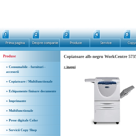
Produse
Copiatoare alb-negru WorkCentre 57
» Consumabile - furnituri -
« inapoi
accesorii
» Copiatoare / Multifunctionale
» Echipamente finisare documente
» Imprimante
» Multifunctionale
» Prese digitale Color
» Servicii Copy Shop